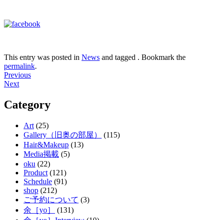
This entry was posted in
News
and tagged . Bookmark the
permalink
.
Post
Previous
Next
navigation
Category
Art
(25)
Gallery（旧奥の部屋）
(115)
Hair&Makeup
(13)
Media掲載
(5)
oku
(22)
Product
(121)
Schedule
(91)
shop
(212)
ご予約について
(3)
余［yo］
(131)