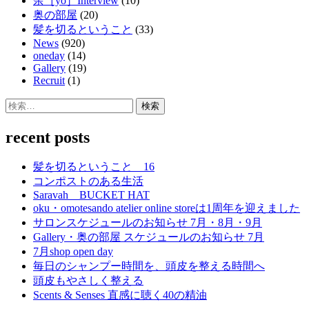
余［yo］Interview
(10)
奥の部屋
(20)
髪を切るということ
(33)
News
(920)
oneday
(14)
Gallery
(19)
Recruit
(1)
検
索:
recent posts
髪を切るということ 16
コンポストのある生活
Saravah BUCKET HAT
oku・omotesando atelier online storeは1周年を迎えました
サロンスケジュールのお知らせ 7月・8月・9月
Gallery・奥の部屋 スケジュールのお知らせ 7月
7月shop open day
毎日のシャンプー時間を、頭皮を整える時間へ
頭皮もやさしく整える
Scents & Senses 直感に聴く40の精油