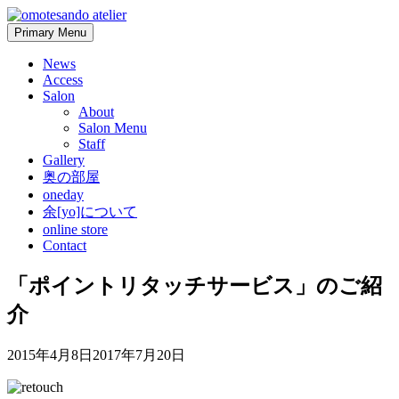
Skip
to
Primary Menu
content
News
Access
Salon
About
Salon Menu
Staff
Gallery
奥の部屋
oneday
余[yo]について
online store
Contact
「ポイントリタッチサービス」のご紹
介
2015年4月8日
2017年7月20日