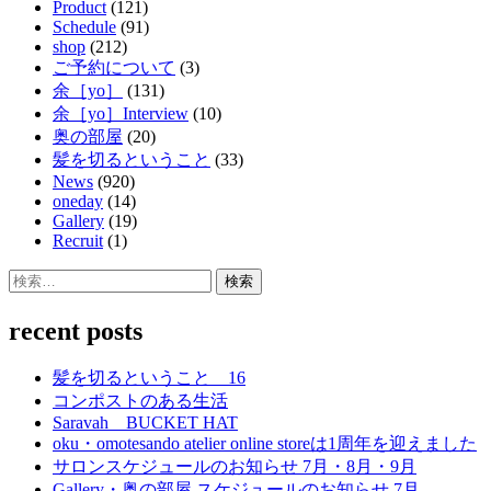
Product
(121)
Schedule
(91)
shop
(212)
ご予約について
(3)
余［yo］
(131)
余［yo］Interview
(10)
奥の部屋
(20)
髪を切るということ
(33)
News
(920)
oneday
(14)
Gallery
(19)
Recruit
(1)
検
索:
recent posts
髪を切るということ 16
コンポストのある生活
Saravah BUCKET HAT
oku・omotesando atelier online storeは1周年を迎えました
サロンスケジュールのお知らせ 7月・8月・9月
Gallery・奥の部屋 スケジュールのお知らせ 7月