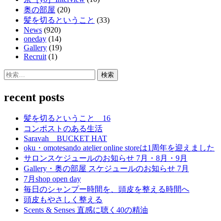
奥の部屋
(20)
髪を切るということ
(33)
News
(920)
oneday
(14)
Gallery
(19)
Recruit
(1)
検
索:
recent posts
髪を切るということ 16
コンポストのある生活
Saravah BUCKET HAT
oku・omotesando atelier online storeは1周年を迎えました
サロンスケジュールのお知らせ 7月・8月・9月
Gallery・奥の部屋 スケジュールのお知らせ 7月
7月shop open day
毎日のシャンプー時間を、頭皮を整える時間へ
頭皮もやさしく整える
Scents & Senses 直感に聴く40の精油