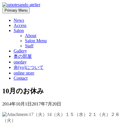
Skip
to
Primary Menu
content
News
Access
Salon
About
Salon Menu
Staff
Gallery
奥の部屋
oneday
余[yo]について
online store
Contact
10月のお休み
2014年10月1日
2017年7月20日
7（火）14（火）１５（
水
）２１（火）２８
（火）