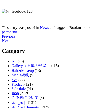
This entry was posted in
News
and tagged . Bookmark the
permalink
.
Post
Previous
Next
navigation
Category
Art
(25)
Gallery（旧奥の部屋）
(115)
Hair&Makeup
(13)
Media掲載
(5)
oku
(22)
Product
(121)
Schedule
(91)
shop
(212)
ご予約について
(3)
余［yo］
(131)
余［yo］Interview
(10)