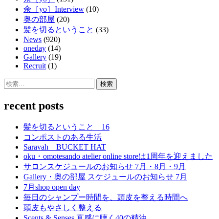
余［yo］Interview
(10)
奥の部屋
(20)
髪を切るということ
(33)
News
(920)
oneday
(14)
Gallery
(19)
Recruit
(1)
検
索:
recent posts
髪を切るということ 16
コンポストのある生活
Saravah BUCKET HAT
oku・omotesando atelier online storeは1周年を迎えました
サロンスケジュールのお知らせ 7月・8月・9月
Gallery・奥の部屋 スケジュールのお知らせ 7月
7月shop open day
毎日のシャンプー時間を、頭皮を整える時間へ
頭皮もやさしく整える
Scents & Senses 直感に聴く40の精油