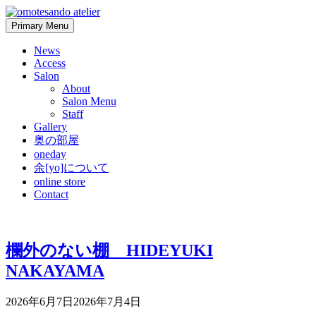
Skip
to
Primary Menu
content
News
Access
Salon
About
Salon Menu
Staff
Gallery
奥の部屋
oneday
余[yo]について
online store
Contact
欄外のない棚 HIDEYUKI
NAKAYAMA
2026年6月7日
2026年7月4日