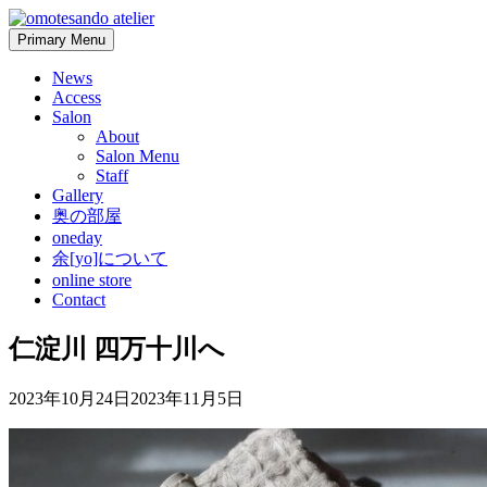
Skip
to
Primary Menu
content
News
Access
Salon
About
Salon Menu
Staff
Gallery
奥の部屋
oneday
余[yo]について
online store
Contact
仁淀川 四万十川へ
2023年10月24日
2023年11月5日