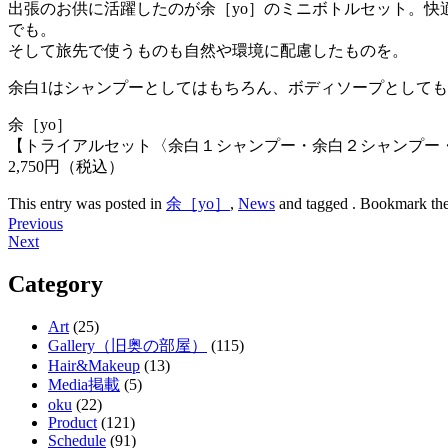
出張のお供に活躍したのが余［yo］のミニボトルセット。快
でも。
そして旅先で使うものも自然や環境に配慮したものを。
余白1はシャンプーとしてはもちろん、ボディソープとして
余［yo］
【トライアルセット〈余白１シャンプー・余白２シャンプー・
2,750円（税込）
This entry was posted in
余［yo］
,
News
and tagged . Bookmark th
Post
Previous
Next
navigation
Category
Art
(25)
Gallery（旧奥の部屋）
(115)
Hair&Makeup
(13)
Media掲載
(5)
oku
(22)
Product
(121)
Schedule
(91)