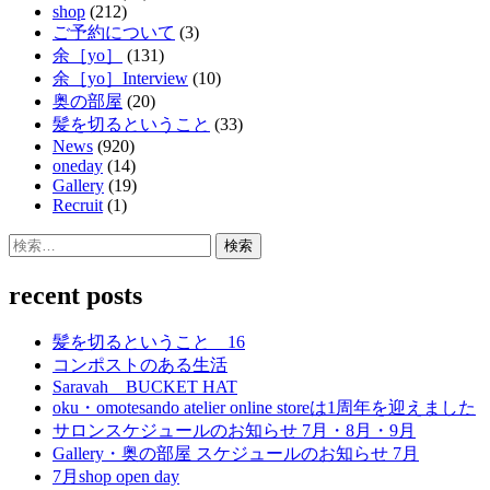
shop
(212)
ご予約について
(3)
余［yo］
(131)
余［yo］Interview
(10)
奥の部屋
(20)
髪を切るということ
(33)
News
(920)
oneday
(14)
Gallery
(19)
Recruit
(1)
検
索:
recent posts
髪を切るということ 16
コンポストのある生活
Saravah BUCKET HAT
oku・omotesando atelier online storeは1周年を迎えました
サロンスケジュールのお知らせ 7月・8月・9月
Gallery・奥の部屋 スケジュールのお知らせ 7月
7月shop open day