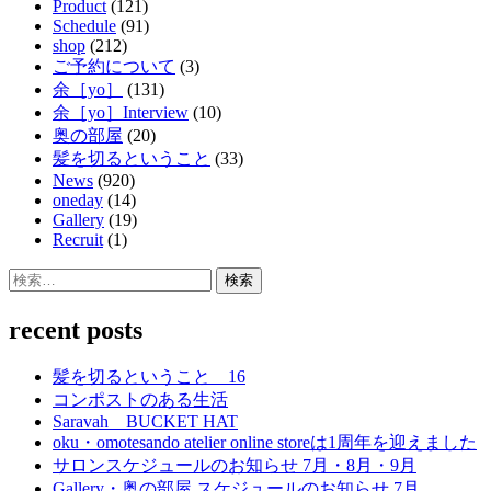
Product
(121)
Schedule
(91)
shop
(212)
ご予約について
(3)
余［yo］
(131)
余［yo］Interview
(10)
奥の部屋
(20)
髪を切るということ
(33)
News
(920)
oneday
(14)
Gallery
(19)
Recruit
(1)
検
索:
recent posts
髪を切るということ 16
コンポストのある生活
Saravah BUCKET HAT
oku・omotesando atelier online storeは1周年を迎えました
サロンスケジュールのお知らせ 7月・8月・9月
Gallery・奥の部屋 スケジュールのお知らせ 7月