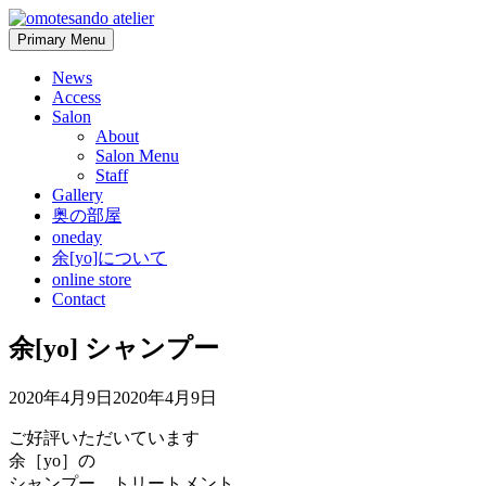
Skip
to
Primary Menu
content
News
Access
Salon
About
Salon Menu
Staff
Gallery
奥の部屋
oneday
余[yo]について
online store
Contact
余[yo] シャンプー
2020年4月9日
2020年4月9日
ご好評いただいています
余［yo］の
シャンプー、トリートメント。