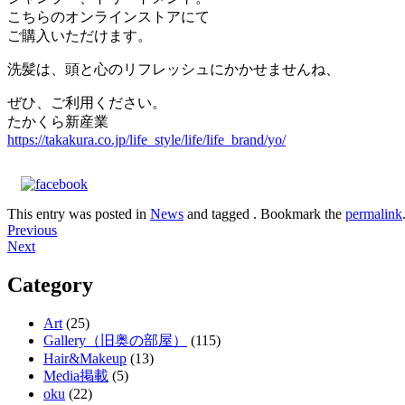
こちらのオンラインストアにて
ご購入いただけます。
洗髪は、頭と心のリフレッシュにかかせませんね、
ぜひ、ご利用ください。
たかくら新産業
https://takakura.co.jp/life_style/life/life_brand/yo/
This entry was posted in
News
and tagged . Bookmark the
permalink
Post
Previous
Next
navigation
Category
Art
(25)
Gallery（旧奥の部屋）
(115)
Hair&Makeup
(13)
Media掲載
(5)
oku
(22)