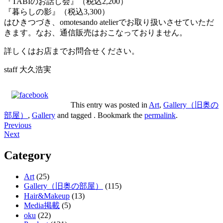
『TABIのお話し会』（税込2,200）
『暮らしの影』（税込3,300）
はひきつづき、omotesando atelierでお取り扱いさせていただ
きます。なお、通信販売はおこなっておりません。
詳しくはお店までお問合せください。
staff 大久浩実
This entry was posted in
Art
,
Gallery（旧奥の
部屋）
,
Gallery
and tagged . Bookmark the
permalink
.
Post
Previous
Next
navigation
Category
Art
(25)
Gallery（旧奥の部屋）
(115)
Hair&Makeup
(13)
Media掲載
(5)
oku
(22)