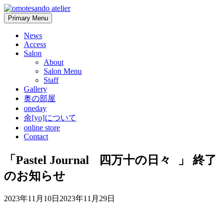
Skip
to
Primary Menu
content
News
Access
Salon
About
Salon Menu
Staff
Gallery
奥の部屋
oneday
余[yo]について
online store
Contact
「Pastel Journal 四万十の日々 」 終了
のお知らせ
2023年11月10日
2023年11月29日