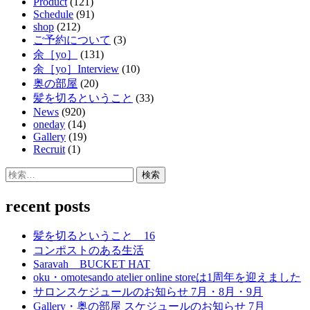
Product
(121)
Schedule
(91)
shop
(212)
ご予約について
(3)
余［yo］
(131)
余［yo］Interview
(10)
奥の部屋
(20)
髪を切るということ
(33)
News
(920)
oneday
(14)
Gallery
(19)
Recruit
(1)
検
索:
recent posts
髪を切るということ 16
コンポストのある生活
Saravah BUCKET HAT
oku・omotesando atelier online storeは1周年を迎えました
サロンスケジュールのお知らせ 7月・8月・9月
Gallery・奥の部屋 スケジュールのお知らせ 7月