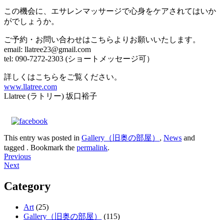
この機会に、エサレンマッサージで心身をケアされてはいか
がでしょうか。
ご予約・お問い合わせはこちらよりお願いいたします。
email: llatree23@gmail.com
tel: 090-7272-2303 (ショートメッセージ可）
詳しくはこちらをご覧ください。
www.llatree.com
Llatree (ラトリー) 坂口裕子
This entry was posted in
Gallery（旧奥の部屋）
,
News
and
tagged . Bookmark the
permalink
.
Post
Previous
Next
navigation
Category
Art
(25)
Gallery（旧奥の部屋）
(115)