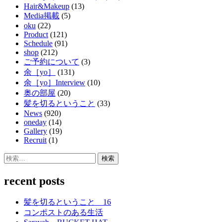
Hair&Makeup
(13)
Media掲載
(5)
oku
(22)
Product
(121)
Schedule
(91)
shop
(212)
ご予約について
(3)
余［yo］
(131)
余［yo］Interview
(10)
奥の部屋
(20)
髪を切るということ
(33)
News
(920)
oneday
(14)
Gallery
(19)
Recruit
(1)
検
索:
recent posts
髪を切るということ 16
コンポストのある生活