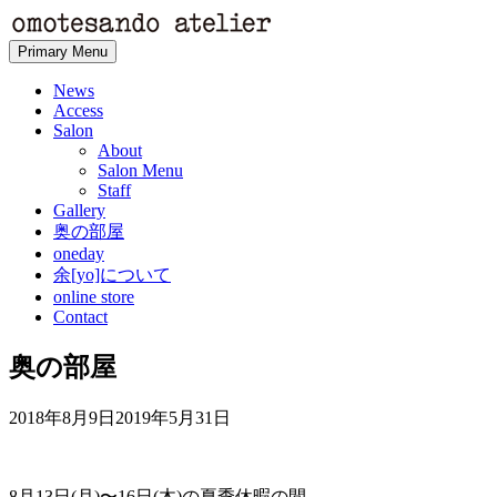
Skip
to
Primary Menu
content
News
Access
Salon
About
Salon Menu
Staff
Gallery
奥の部屋
oneday
余[yo]について
online store
Contact
奥の部屋
2018年8月9日
2019年5月31日
8月13日(月)〜16日(木)の夏季休暇の間