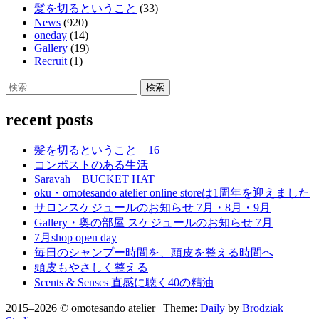
髪を切るということ
(33)
News
(920)
oneday
(14)
Gallery
(19)
Recruit
(1)
検
索:
recent posts
髪を切るということ 16
コンポストのある生活
Saravah BUCKET HAT
oku・omotesando atelier online storeは1周年を迎えました
サロンスケジュールのお知らせ 7月・8月・9月
Gallery・奥の部屋 スケジュールのお知らせ 7月
7月shop open day
毎日のシャンプー時間を、頭皮を整える時間へ
頭皮もやさしく整える
Scents & Senses 直感に聴く40の精油
2015–2026 © omotesando atelier | Theme:
Daily
by
Brodziak