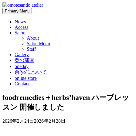
Skip
to
Primary Menu
content
News
Access
Salon
About
Salon Menu
Staff
Gallery
奥の部屋
oneday
余[yo]について
online store
Contact
foodremedies＋herbs’haven ハーブレッ
スン 開催しました
2026年2月24日
2026年2月28日