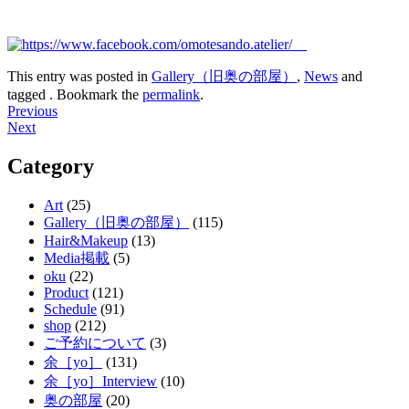
This entry was posted in
Gallery（旧奥の部屋）
,
News
and
tagged . Bookmark the
permalink
.
Post
Previous
Next
navigation
Category
Art
(25)
Gallery（旧奥の部屋）
(115)
Hair&Makeup
(13)
Media掲載
(5)
oku
(22)
Product
(121)
Schedule
(91)
shop
(212)
ご予約について
(3)
余［yo］
(131)
余［yo］Interview
(10)
奥の部屋
(20)