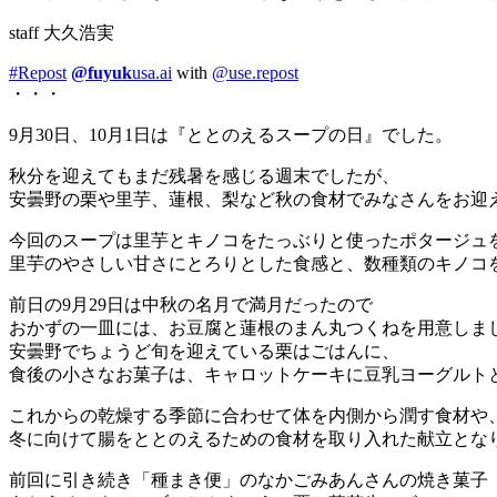
staff 大久浩実
#Repost
@fuyuk
usa.ai
with
@use.repost
・・・
9月30日、10月1日は『ととのえるスープの日』でした。
秋分を迎えてもまだ残暑を感じる週末でしたが、
安曇野の栗や里芋、蓮根、梨など秋の食材でみなさんをお迎
今回のスープは里芋とキノコをたっぶりと使ったポタージュ
里芋のやさしい甘さにとろりとした食感と、数種類のキノコ
前日の9月29日は中秋の名月で満月だったので
おかずの一皿には、お豆腐と蓮根のまん丸つくねを用意しま
安曇野でちょうど旬を迎えている栗はごはんに、
食後の小さなお菓子は、キャロットケーキに豆乳ヨーグルトとomote
これからの乾燥する季節に合わせて体を内側から潤す食材や
冬に向けて腸をととのえるための食材を取り入れた献立とな
前回に引き続き「種まき便」のなかごみあんさんの焼き菓子