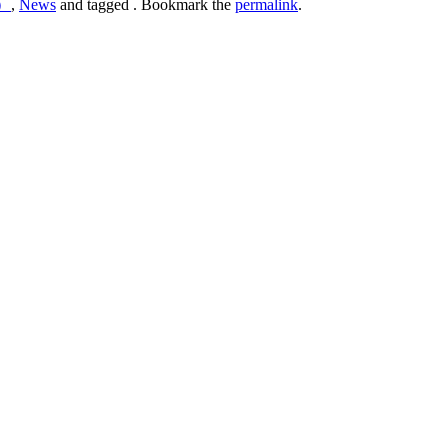
）
,
News
and tagged . Bookmark the
permalink
.