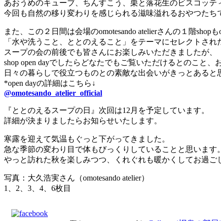
あおうめのキューブ、ちんすこう、栗と落花生のビスコッテ
今回も自然の移り変わりを感じられる滋味溢れるおやつたち
また、この２日間は会場のomotesando atelierさんの１階shopもo
「水や洗うこと、ととのえること」をテーマにセレクトされ
スープの会の前後でも皆さんにお楽しみいただきましたが、
shop open dayでしたらどなたでもご覧いただけるとの
日々の暮らしで役立つものとの素敵な出会いがきっとあると
*open dayの詳細はこちら↓
@omotesando_atelier_official
『ととのえるスープの日』次回は12月を予定しています。
詳細が決まりましたらお知らせいたします。
寒露を迎えて気温もぐっと下がってきました。
急な季節の変わり目で体もびっくりしていることと思います
やっと訪れた秋を楽しみつつ、くれぐれも暖かくしてお過ご
写真：大久浩実さん（omotesando atelier）
1、2、3、4、6枚目