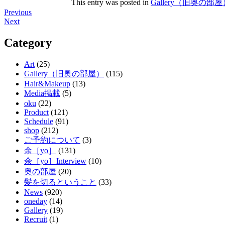
This entry was posted in
Gallery（旧奥の部屋
Post
Previous
Next
navigation
Category
Art
(25)
Gallery（旧奥の部屋）
(115)
Hair&Makeup
(13)
Media掲載
(5)
oku
(22)
Product
(121)
Schedule
(91)
shop
(212)
ご予約について
(3)
余［yo］
(131)
余［yo］Interview
(10)
奥の部屋
(20)
髪を切るということ
(33)
News
(920)
oneday
(14)
Gallery
(19)
Recruit
(1)