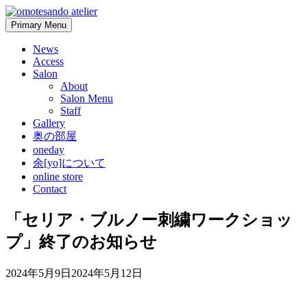
Skip
to
Primary Menu
content
News
Access
Salon
About
Salon Menu
Staff
Gallery
奥の部屋
oneday
余[yo]について
online store
Contact
「セリア・ブルノー刺繍ワークショッ
プ」終了のお知らせ
2024年5月9日
2024年5月12日