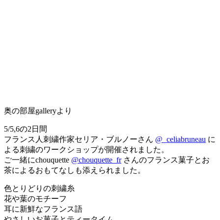
奥の部屋galleryより
5/5,6の2日間
フランス人刺繍作家セリア・ブルノーさん
@_celiabruneau
に
よる刺繍のワークショップが開催されました。
ご一緒にchouquette
@chouquette_fr
さんのフランス菓子とお
茶によるおもてなしも添えられました。
色とりどりの刺繍糸
花や葉のモチーフ
耳に新鮮なフランス語
やさしいお菓子とティータイム