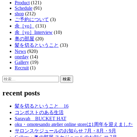
Product
(121)
Schedule
(91)
shop
(212)
ご予約について
(3)
余［yo］
(131)
余［yo］Interview
(10)
奥の部屋
(20)
髪を切るということ
(33)
News
(920)
oneday
(14)
Gallery
(19)
Recruit
(1)
検
索:
recent posts
髪を切るということ 16
コンポストのある生活
Saravah BUCKET HAT
oku・omotesando atelier online storeは1周年を迎えました
サロンスケジュールのお知らせ 7月・8月・9月