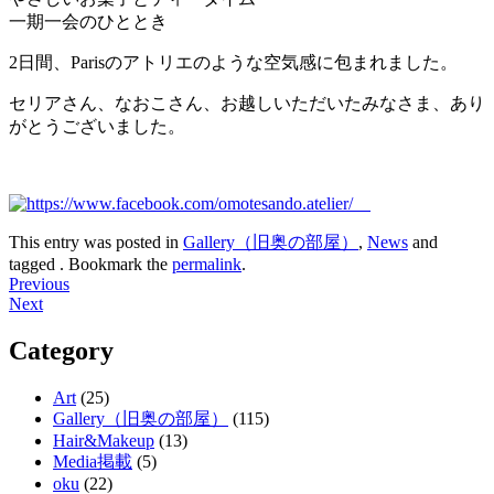
一期一会のひととき
2日間、Parisのアトリエのような空気感に包まれました。
セリアさん、なおこさん、お越しいただいたみなさま、あり
がとうございました。
This entry was posted in
Gallery（旧奥の部屋）
,
News
and
tagged . Bookmark the
permalink
.
Post
Previous
Next
navigation
Category
Art
(25)
Gallery（旧奥の部屋）
(115)
Hair&Makeup
(13)
Media掲載
(5)
oku
(22)