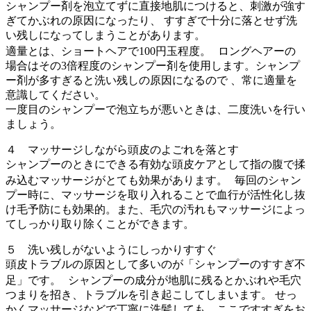
シャンプー剤を泡立てずに直接地肌につけると、刺激が強す
ぎてかぶれの原因になったり、 すすぎで十分に落とせず洗
い残しになってしまうことがあります。
適量とは、ショートヘアで100円玉程度。 ロングヘアーの
場合はその3倍程度のシャンプー剤を使用します。シャンプ
ー剤が多すぎると洗い残しの原因になるので 、常に適量を
意識してください。
一度目のシャンプーで泡立ちが悪いときは、二度洗いを行い
ましょう。
４ マッサージしながら頭皮のよごれを落とす
シャンプーのときにできる有効な頭皮ケアとして指の腹で揉
み込むマッサージがとても効果があります。 毎回のシャン
プー時に、マッサージを取り入れることで血行が活性化し抜
け毛予防にも効果的。また、毛穴の汚れもマッサージによっ
てしっかり取り除くことができます。
５ 洗い残しがないようにしっかりすすぐ
頭皮トラブルの原因として多いのが「シャンプーのすすぎ不
足」です。 シャンプーの成分が地肌に残るとかぶれや毛穴
つまりを招き、トラブルを引き起こしてしまいます。 せっ
かくマッサージなどで丁寧に洗髪しても、ここですすぎをお