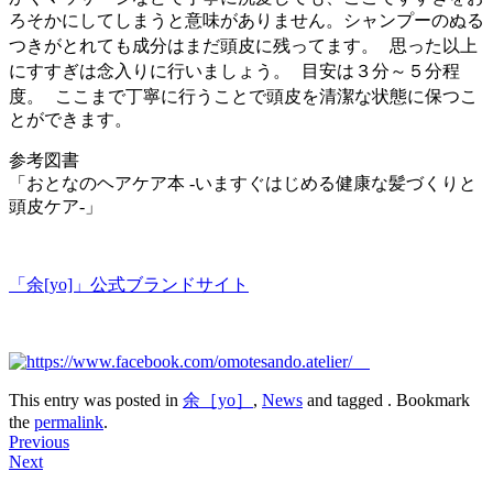
ろそかにしてしまうと意味がありません。シャンプーのぬる
つきがとれても成分はまだ頭皮に残ってます。 思った以上
にすすぎは念入りに行いましょう。 目安は３分～５分程
度。 ここまで丁寧に行うことで頭皮を清潔な状態に保つこ
とができます。
参考図書
「おとなのヘアケア本 -いますぐはじめる健康な髪づくりと
頭皮ケア-」
「余[yo]」公式ブランドサイト
This entry was posted in
余［yo］
,
News
and tagged . Bookmark
the
permalink
.
Post
Previous
Next
navigation