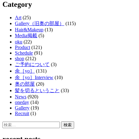
Category
Art
(25)
Gallery（旧奥の部屋）
(115)
Hair&Makeup
(13)
Media掲載
(5)
oku
(22)
Product
(121)
Schedule
(91)
shop
(212)
ご予約について
(3)
余［yo］
(131)
余［yo］Interview
(10)
奥の部屋
(20)
髪を切るということ
(33)
News
(920)
oneday
(14)
Gallery
(19)
Recruit
(1)
検
索:
recent posts