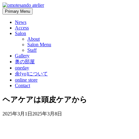
Skip
to
Primary Menu
content
News
Access
Salon
About
Salon Menu
Staff
Gallery
奥の部屋
oneday
余[yo]について
online store
Contact
ヘアケアは頭皮ケアから
2025年3月1日
2025年3月8日