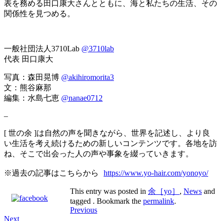
表を務める田口康大さんとともに、海と私たちの生活、その
関係性を見つめる。
一般社団法人3710Lab
@3710lab
代表 田口康大
写真：森田晃博
@akihiromorita3
文：熊谷麻那
編集：水島七恵
@nanae0712
–
[ 世の余 ]は自然の声を聞きながら、世界を記述し、より良
い生活を考え続けるための新しいコンテンツです。各地を訪
ね、そこで出会った人の声や事象を綴っていきます。
※過去の記事はこちらから
https://www.yo-hair.com/yonoyo/
This entry was posted in
余［yo］
,
News
and
tagged . Bookmark the
permalink
.
Post
Previous
Next