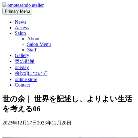
Skip
to
Primary Menu
content
News
Access
Salon
About
Salon Menu
Staff
Gallery
奥の部屋
oneday
余[yo]について
online store
Contact
世の余｜ 世界を記述し、よりよい生活
を考える06
2023年12月27日
2023年12月28日