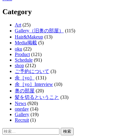
navigation
Category
Art
(25)
Gallery（旧奥の部屋）
(115)
Hair&Makeup
(13)
Media掲載
(5)
oku
(22)
Product
(121)
Schedule
(91)
shop
(212)
ご予約について
(3)
余［yo］
(131)
余［yo］Interview
(10)
奥の部屋
(20)
髪を切るということ
(33)
News
(920)
oneday
(14)
Gallery
(19)
Recruit
(1)
検
索: