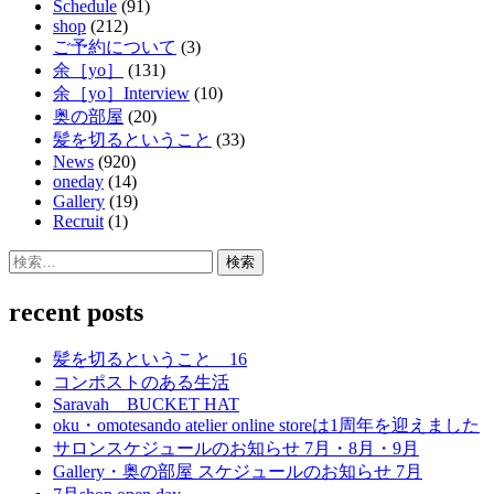
Schedule
(91)
shop
(212)
ご予約について
(3)
余［yo］
(131)
余［yo］Interview
(10)
奥の部屋
(20)
髪を切るということ
(33)
News
(920)
oneday
(14)
Gallery
(19)
Recruit
(1)
検
索:
recent posts
髪を切るということ 16
コンポストのある生活
Saravah BUCKET HAT
oku・omotesando atelier online storeは1周年を迎えました
サロンスケジュールのお知らせ 7月・8月・9月
Gallery・奥の部屋 スケジュールのお知らせ 7月