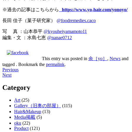
※過去の記事はこちらから
https://www.yo-hair.com/yonoyo/
長田 佳子（菓子研究家）
@foodremedies.caco
写 真 ：山本恭平
@kyouheiyamamoto11
編集・文 ：水島七恵
@nanae0712
This entry was posted in
余［yo］
,
News
and
tagged . Bookmark the
permalink
.
Post
Previous
Next
navigation
Category
Art
(25)
Gallery（旧奥の部屋）
(115)
Hair&Makeup
(13)
Media掲載
(5)
oku
(22)
Product
(121)