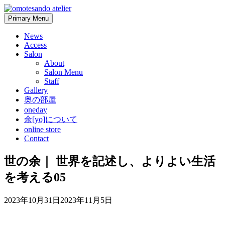
Skip
to
Primary Menu
content
News
Access
Salon
About
Salon Menu
Staff
Gallery
奥の部屋
oneday
余[yo]について
online store
Contact
世の余｜ 世界を記述し、よりよい生活
を考える05
2023年10月31日
2023年11月5日