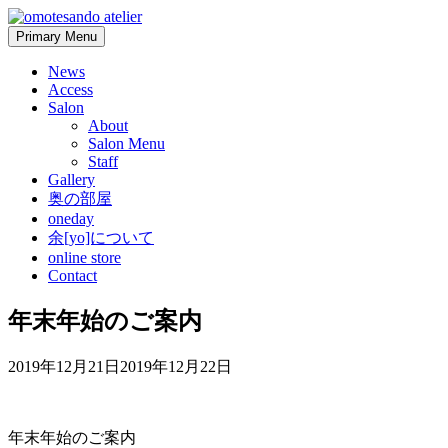
Skip
to
Primary Menu
content
News
Access
Salon
About
Salon Menu
Staff
Gallery
奥の部屋
oneday
余[yo]について
online store
Contact
年末年始のご案内
2019年12月21日
2019年12月22日
年末年始のご案内