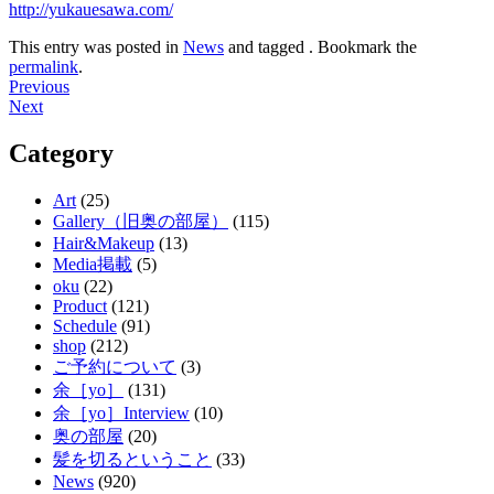
http://yukauesawa.com/
This entry was posted in
News
and tagged . Bookmark the
permalink
.
Post
Previous
Next
navigation
Category
Art
(25)
Gallery（旧奥の部屋）
(115)
Hair&Makeup
(13)
Media掲載
(5)
oku
(22)
Product
(121)
Schedule
(91)
shop
(212)
ご予約について
(3)
余［yo］
(131)
余［yo］Interview
(10)
奥の部屋
(20)
髪を切るということ
(33)
News
(920)