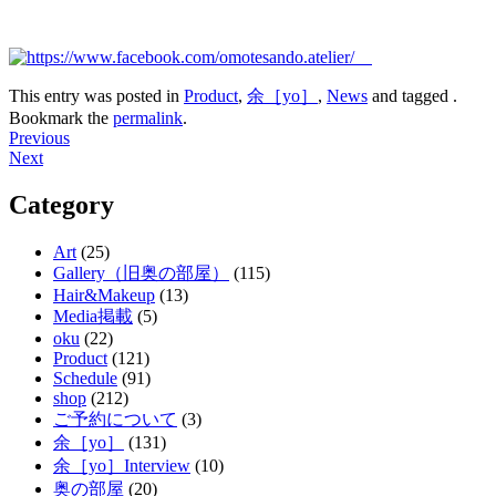
This entry was posted in
Product
,
余［yo］
,
News
and tagged .
Bookmark the
permalink
.
Post
Previous
Next
navigation
Category
Art
(25)
Gallery（旧奥の部屋）
(115)
Hair&Makeup
(13)
Media掲載
(5)
oku
(22)
Product
(121)
Schedule
(91)
shop
(212)
ご予約について
(3)
余［yo］
(131)
余［yo］Interview
(10)
奥の部屋
(20)