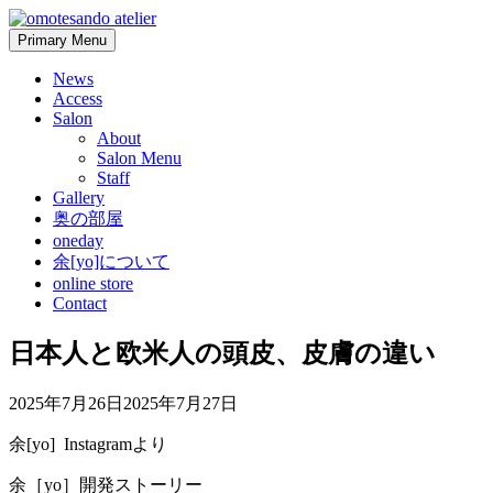
Skip
to
Primary Menu
content
News
Access
Salon
About
Salon Menu
Staff
Gallery
奥の部屋
oneday
余[yo]について
online store
Contact
日本人と欧米人の頭皮、皮膚の違い
2025年7月26日
2025年7月27日
余[yo] Instagramより
余［yo］開発ストーリー