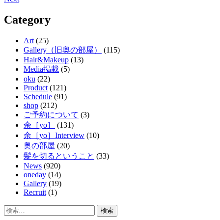
navigation
Category
Art
(25)
Gallery（旧奥の部屋）
(115)
Hair&Makeup
(13)
Media掲載
(5)
oku
(22)
Product
(121)
Schedule
(91)
shop
(212)
ご予約について
(3)
余［yo］
(131)
余［yo］Interview
(10)
奥の部屋
(20)
髪を切るということ
(33)
News
(920)
oneday
(14)
Gallery
(19)
Recruit
(1)
検
索: