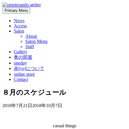
Skip
to
Primary Menu
content
News
Access
Salon
About
Salon Menu
Staff
Gallery
奥の部屋
oneday
余[yo]について
online store
Contact
８月のスケジュール
2018年7月21日
2018年10月7日
casual things