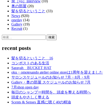
余［yo］Interview
(10)
奥の部屋
(20)
髪を切るということ
(33)
News
(920)
oneday
(14)
Gallery
(19)
Recruit
(1)
検
索:
recent posts
髪を切るということ 16
コンポストのある生活
Saravah BUCKET HAT
oku・omotesando atelier online storeは1周年を迎えました
サロンスケジュールのお知らせ 7月・8月・9月
Gallery・奥の部屋 スケジュールのお知らせ 7月
7月shop open day
毎日のシャンプー時間を、頭皮を整える時間へ
頭皮もやさしく整える
Scents & Senses 直感に聴く40の精油