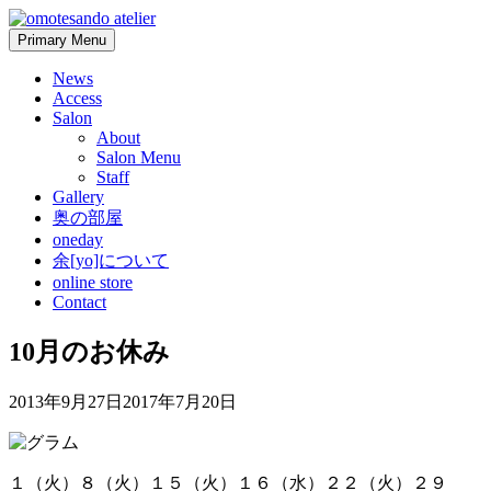
Skip
to
Primary Menu
content
News
Access
Salon
About
Salon Menu
Staff
Gallery
奥の部屋
oneday
余[yo]について
online store
Contact
10月のお休み
2013年9月27日
2017年7月20日
１（火）８（火）１５（火）１６（水）２２（火）２９