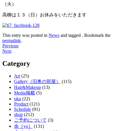
（火）
高柳は１３（日）お休みをいただきます
This entry was posted in
News
and tagged . Bookmark the
permalink
.
Post
Previous
Next
navigation
Category
Art
(25)
Gallery（旧奥の部屋）
(115)
Hair&Makeup
(13)
Media掲載
(5)
oku
(22)
Product
(121)
Schedule
(91)
shop
(212)
ご予約について
(3)
余［yo］
(131)