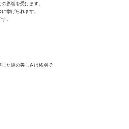
゙の影響を受けます。
つに挙げられます。
゙す。
。
年した際の美しさは格別で