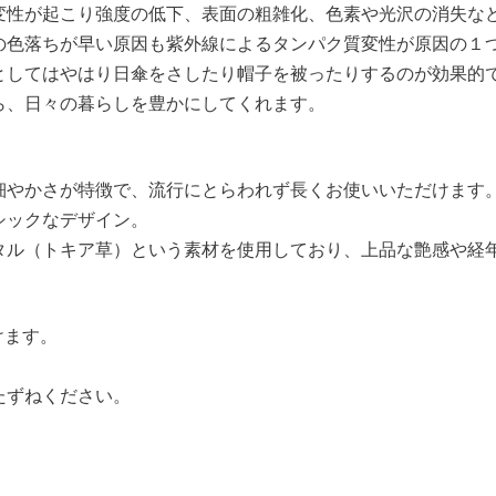
変性が起こり強度の低下、表面の粗雑化、色素や光沢の消失なと
の色落ちが早い原因も紫外線によるタンパク質変性が原因の１
してはやはり日傘をさしたり帽子を被ったりするのが効果的て
ら、日々の暮らしを豊かにしてくれます。
やかさが特徴で、流行にとらわれず長くお使いいただけます
ックなデザイン。
ンタル（トキア草）という素材を使用しており、上品な艶感や経
゙けます。
ずねください。