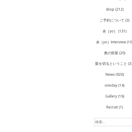
shop
(212)
ご予約について
(3)
余［yo］
(131)
余［yo］Interview
(10
奥の部屋
(20)
髪を切るということ
(3
News
(920)
oneday
(14)
Gallery
(19)
Recruit
(1)
検
索: