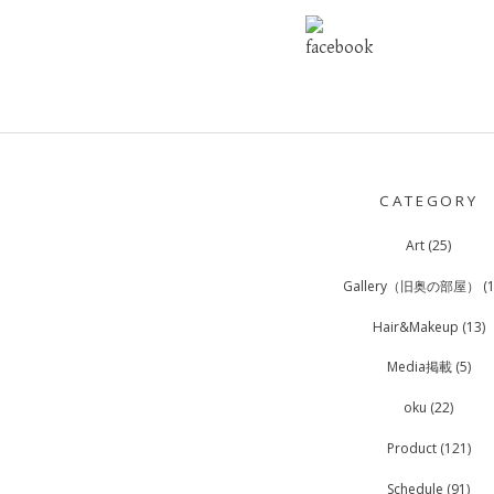
POST
NAVIGATION
CATEGORY
Art
(25)
Gallery（旧奥の部屋）
(1
Hair&Makeup
(13)
Media掲載
(5)
oku
(22)
Product
(121)
Schedule
(91)