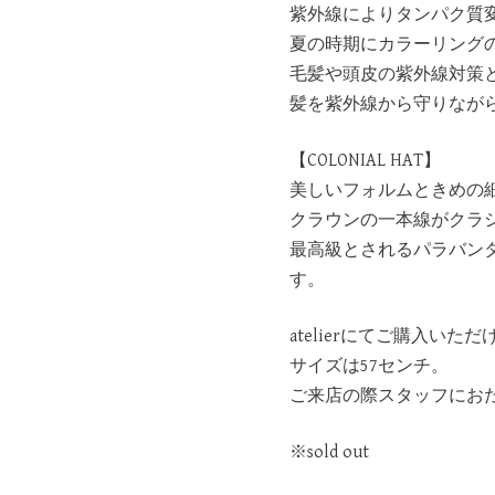
紫外線によりタンパク質
夏の時期にカラーリング
毛髪や頭皮の紫外線対策と
髪を紫外線から守りなが
【COLONIAL HAT】
美しいフォルムときめの細
クラウンの一本線がクラシ
最高級とされるパラバ
す。
atelierにてご購入いたた
サイズは57センチ。
ご来店の際スタッフにおた
※sold out