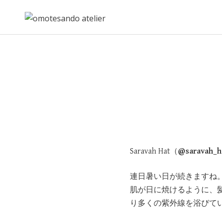
Skip
to
content
Saravah Hat（
@saravah_h
連日暑い日が続きますね
肌が日に焼けるように、
り多くの紫外線を浴びて