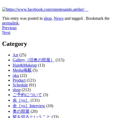
This entry was posted in
shop
,
News
and tagged . Bookmark the
permalink
.
Post
Previous
Next
navigation
Category
Art
(25)
Gallery（旧奥の部屋）
(115)
Hair&Makeup
(13)
Media掲載
(5)
oku
(22)
Product
(121)
Schedule
(91)
shop
(212)
ご予約について
(3)
余［yo］
(131)
余［yo］Interview
(10)
奥の部屋
(20)
髪を切るということ
(33)