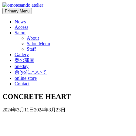
Skip
to
Primary Menu
content
News
Access
Salon
About
Salon Menu
Staff
Gallery
奥の部屋
oneday
余[yo]について
online store
Contact
CONCRETE HEART
2024年3月11日
2024年3月23日