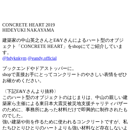
CONCRETE HEART 2019
HIDEYUKI NAKAYAMA
建築家の中山英之さんとE&Yさんによるハート型のオブジ
ェクト「CONCRETE HEART」をshopにてご紹介していま
す。
@hdyknkym
@eandy.official
ブックエンドやドアストッパーに。
shopで直接お手にとってコンクリートのやさしい表情をぜひ
お確かめください。
〈下記E&Yさんより抜粋〉
このハート型のオブジェクトのはじまりは、中山の親しい建
築家ら主催による東日本大震災被災地支援チャリティバザー
のために、事務所にあった材料だけで即興的に制作されたも
のでした。
強い建築や街を作るために使われるコンクリートですが、私
たちひとりひとりのハートよりも強い材料など存在しないよ