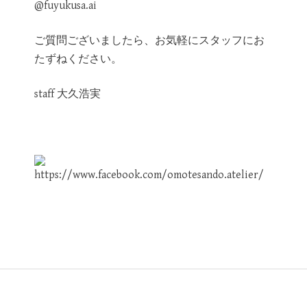
@fuyukusa.ai
ご質問ございましたら、お気軽にスタッフにお
たずねください。
staff 大久浩実
POST
NAVIGATION