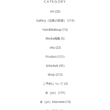
CATEGORY
Art
(25)
Gallery（旧奥の部屋）
(115)
Hair&Makeup
(13)
Media掲載
(5)
oku
(22)
Product
(121)
Schedule
(91)
shop
(212)
ご予約について
(3)
余［yo］
(131)
余［yo］Interview
(10)