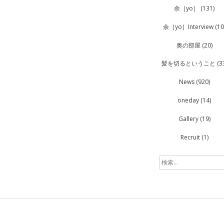
余［yo］
(131)
余［yo］Interview
(10
奥の部屋
(20)
髪を切るということ
(3
News
(920)
oneday
(14)
Gallery
(19)
Recruit
(1)
検
索: