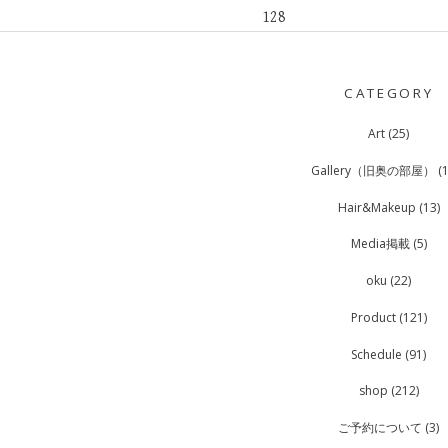
POST
NAVIGATION
CATEGORY
Art
(25)
Gallery（旧奥の部屋）
(1
Hair&Makeup
(13)
Media掲載
(5)
oku
(22)
Product
(121)
Schedule
(91)
shop
(212)
ご予約について
(3)