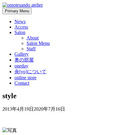
Skip
to
Primary Menu
content
News
Access
Salon
About
Salon Menu
Staff
Gallery
奥の部屋
oneday
余[yo]について
online store
Contact
style
2013年4月19日
2020年7月16日