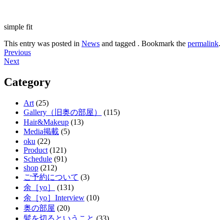
simple fit
This entry was posted in
News
and tagged . Bookmark the
permalink
Post
Previous
Next
navigation
Category
Art
(25)
Gallery（旧奥の部屋）
(115)
Hair&Makeup
(13)
Media掲載
(5)
oku
(22)
Product
(121)
Schedule
(91)
shop
(212)
ご予約について
(3)
余［yo］
(131)
余［yo］Interview
(10)
奥の部屋
(20)
髪を切るということ
(33)