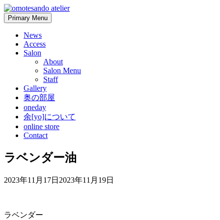
Skip
to
Primary Menu
content
News
Access
Salon
About
Salon Menu
Staff
Gallery
奥の部屋
oneday
余[yo]について
online store
Contact
ラベンダー油
2023年11月17日
2023年11月19日
ラベンダー