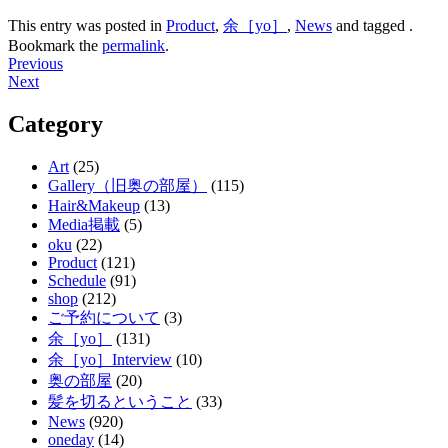
This entry was posted in
Product
,
余［yo］
,
News
and tagged .
Bookmark the
permalink
.
Post
Previous
Next
navigation
Category
Art
(25)
Gallery（旧奥の部屋）
(115)
Hair&Makeup
(13)
Media掲載
(5)
oku
(22)
Product
(121)
Schedule
(91)
shop
(212)
ご予約について
(3)
余［yo］
(131)
余［yo］Interview
(10)
奥の部屋
(20)
髪を切るということ
(33)
News
(920)
oneday
(14)